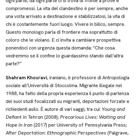
ogni parte, da ogni parte ci si trova di fronte a prove e
compromessi. La vita del clandestino è per sempre, anche
una volta arrivato a destinazione e stabilizzatosi, la vita di
chi è costantemente fuori luogo. Vivere in bilico, sempre.
Questo monologo parla di frontiere ma soprattutto di
coloro che le violano. E ci invita a cambiare prospettiva
ponendoci con urgenza questa domanda: “Che cosa
vedremmo se il confine lo guardassimo stando dall’altra
parte?”
Shahram Khosravi
, iraniano, è professore di Antropologia
sociale all’Università di Stoccolma. Migrante illegale nel
1988, ha fatto della propria esperienza il punto di partenza
dei suoi studi focalizzati su migranti, deportazioni forzate e
richiedenti asilo. È autore di vari saggi, tra cui:
Young and
Defiant in Tehran
(2008);
Precarious Lives: Waiting and
Hope in Iran
(2017) per University of Pennsylvania Press;
After Deportation: Ethnographic Perspectives
(Palgrave,