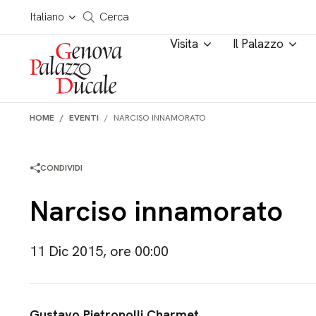
Salta al contenuto
Cerca in tutto il sito
Italiano
Cerca
Visita
Il Palazzo
HOME
EVENTI
NARCISO INNAMORATO
CONDIVIDI
Narciso innamorato
11 Dic 2015, ore 00:00
Gustavo Pietropolli Charmet