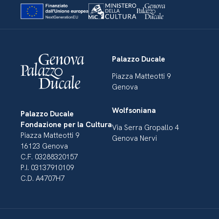
Palazzo Ducale
Piazza Matteotti 9
Genova
Wolfsoniana
Palazzo Ducale
Fondazione per la Cultura
Via Serra Gropallo 4
Piazza Matteotti 9
Genova Nervi
16123 Genova
C.F. 03288320157
P.I. 03137910109
C.D. A4707H7