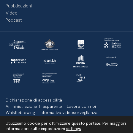
Pubblicazioni
Video
Podcast
Dichiarazione di accessibilità
Amministrazione Trasparente
Lavora con noi
Whistleblowing
Informativa videosorveglianza
Politica della privacy & Cookies
Policy social media
Utilizziamo cookie per ottimizzare questo portale. Per maggiori
Mappa del sito
informazioni sulle impostazioni
settings