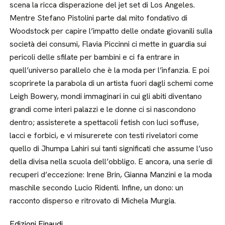
scena la ricca disperazione del jet set di Los Angeles.
Mentre Stefano Pistolini parte dal mito fondativo di
Woodstock per capire l’impatto delle ondate giovanili sulla
società dei consumi, Flavia Piccinni ci mette in guardia sui
pericoli delle sfilate per bambini e ci fa entrare in
quell’universo parallelo che è la moda per l’infanzia. E poi
scoprirete la parabola di un artista fuori dagli schemi come
Leigh Bowery, mondi immaginari in cui gli abiti diventano
grandi come interi palazzi e le donne ci si nascondono
dentro; assisterete a spettacoli fetish con luci soffuse,
lacci e forbici, e vi misurerete con testi rivelatori come
quello di Jhumpa Lahiri sui tanti significati che assume l’uso
della divisa nella scuola dell’obbligo. E ancora, una serie di
recuperi d’eccezione: Irene Brin, Gianna Manzini e la moda
maschile secondo Lucio Ridenti. Infine, un dono: un
racconto disperso e ritrovato di Michela Murgia.
Edizioni Einaudi