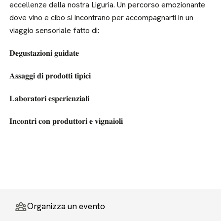
eccellenze della nostra Liguria. Un percorso emozionante
dove vino e cibo si incontrano per accompagnarti in un
viaggio sensoriale fatto di:
𝐃𝐞𝐠𝐮𝐬𝐭𝐚𝐳𝐢𝐨𝐧𝐢 𝐠𝐮𝐢𝐝𝐚𝐭𝐞
𝐀𝐬𝐬𝐚𝐠𝐠𝐢 𝐝𝐢 𝐩𝐫𝐨𝐝𝐨𝐭𝐭𝐢 𝐭𝐢𝐩𝐢𝐜𝐢
𝐋𝐚𝐛𝐨𝐫𝐚𝐭𝐨𝐫𝐢 𝐞𝐬𝐩𝐞𝐫𝐢𝐞𝐧𝐳𝐢𝐚𝐥𝐢
𝐈𝐧𝐜𝐨𝐧𝐭𝐫𝐢 𝐜𝐨𝐧 𝐩𝐫𝐨𝐝𝐮𝐭𝐭𝐨𝐫𝐢 𝐞 𝐯𝐢𝐠𝐧𝐚𝐢𝐨𝐥𝐢
Organizza un evento