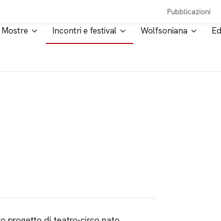
Pubblicazioni
Mostre
Incontri e festival
Wolfsoniana
Ed
 progetto di teatro-circo nato