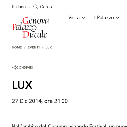
Salta al contenuto
Cerca in tutto il sito
Italiano
Cerca
Visita
Il Palazzo
HOME
EVENTI
LUX
CONDIVIDI
LUX
27 Dic 2014, ore 21:00
Nell’ambito del Circumnavigando Festival, un nuovo