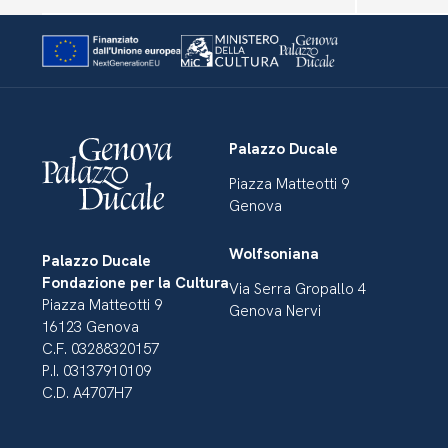
Palazzo Ducale
Piazza Matteotti 9
Genova
Wolfsoniana
Palazzo Ducale
Fondazione per la Cultura
Via Serra Gropallo 4
Piazza Matteotti 9
Genova Nervi
16123 Genova
C.F. 03288320157
P.I. 03137910109
C.D. A4707H7