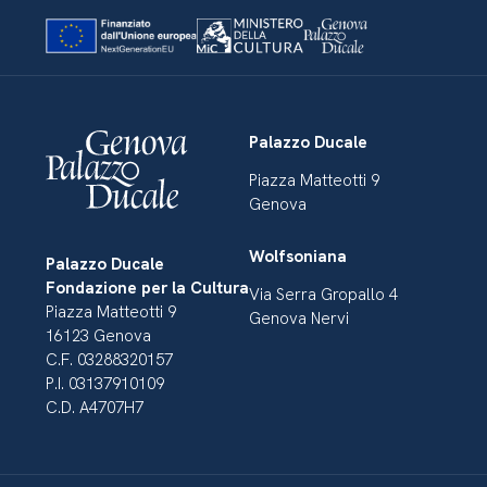
Palazzo Ducale
Piazza Matteotti 9
Genova
Wolfsoniana
Palazzo Ducale
Fondazione per la Cultura
Via Serra Gropallo 4
Piazza Matteotti 9
Genova Nervi
16123 Genova
C.F. 03288320157
P.I. 03137910109
C.D. A4707H7