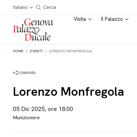
Salta al contenuto
Cerca in tutto il sito
Italiano
Cerca
Visita
Il Palazzo
HOME
EVENTI
LORENZO MONFREGOLA
CONDIVIDI
Lorenzo Monfregola
05 Dic 2025, ore 18:00
Munizioniere