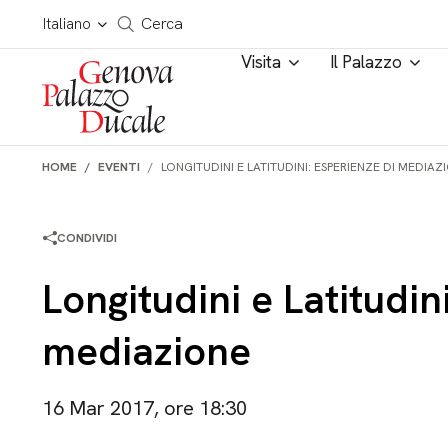
Salta al contenuto
Cerca in tutto il sito
Italiano
Cerca
Visita
Il Palazzo
HOME
EVENTI
LONGITUDINI E LATITUDINI: ESPERIENZE DI MEDIAZ
CONDIVIDI
Longitudini e Latitudin
mediazione
16 Mar 2017, ore 18:30