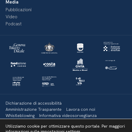
Media
Pubblicazioni
Video
Podcast
Dichiarazione di accessibilità
Amministrazione Trasparente
Lavora con noi
Whistleblowing
Informativa videosorveglianza
Politica della privacy & Cookies
Policy social media
Utilizziamo cookie per ottimizzare questo portale. Per maggiori
Mappa del sito
informazioni sulle impostazioni
settings