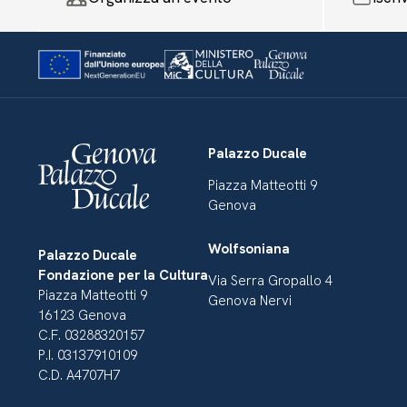
Palazzo Ducale
Piazza Matteotti 9
Genova
Wolfsoniana
Palazzo Ducale
Fondazione per la Cultura
Via Serra Gropallo 4
Piazza Matteotti 9
Genova Nervi
16123 Genova
C.F. 03288320157
P.I. 03137910109
C.D. A4707H7