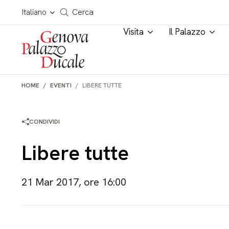
Salta al contenuto
Cerca in tutto il sito
Italiano
Cerca
Visita
Il Palazzo
HOME
EVENTI
LIBERE TUTTE
CONDIVIDI
Libere tutte
21 Mar 2017, ore 16:00