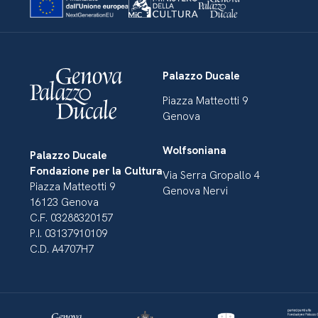
Palazzo Ducale
Piazza Matteotti 9
Genova
Wolfsoniana
Palazzo Ducale
Fondazione per la Cultura
Via Serra Gropallo 4
Piazza Matteotti 9
Genova Nervi
16123 Genova
C.F. 03288320157
P.I. 03137910109
C.D. A4707H7