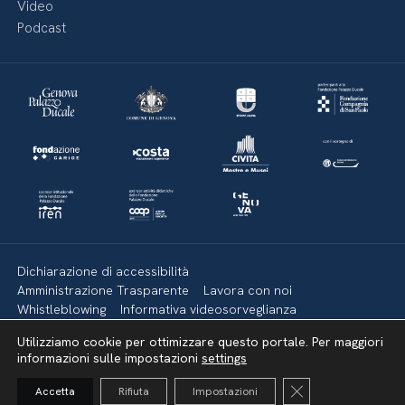
Video
Podcast
Dichiarazione di accessibilità
Amministrazione Trasparente
Lavora con noi
Whistleblowing
Informativa videosorveglianza
Politica della privacy & Cookies
Policy social media
Utilizziamo cookie per ottimizzare questo portale. Per maggiori
Mappa del sito
informazioni sulle impostazioni
settings
Close GDPR Cooki
Accetta
Rifiuta
Impostazioni
Torna su