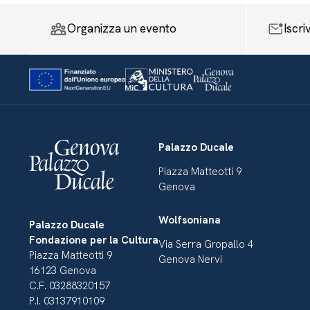
Organizza un evento
Iscri
Palazzo Ducale
Piazza Matteotti 9
Genova
Wolfsoniana
Palazzo Ducale
Fondazione per la Cultura
Via Serra Gropallo 4
Piazza Matteotti 9
Genova Nervi
16123 Genova
C.F. 03288320157
P.I. 03137910109