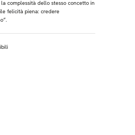
n la complessità dello stesso concetto in
le felicità piena: credere
so”.
bili