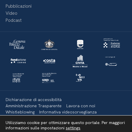
Pubblicazioni
Video
Podcast
Dichiarazione di accessibilità
Amministrazione Trasparente
Lavora con noi
Whistleblowing
Informativa videosorveglianza
Politica della privacy & Cookies
Policy social media
Utilizziamo cookie per ottimizzare questo portale. Per maggiori
Mappa del sito
informazioni sulle impostazioni
settings