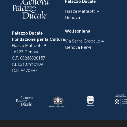
Palazzo Ducale
Piazza Matteotti 9
Genova
Wolfsoniana
Palazzo Ducale
Fondazione per la Cultura
Via Serra Gropallo 4
Piazza Matteotti 9
Genova Nervi
16123 Genova
C.F. 03288320157
P.I. 03137910109
C.D. A4707H7
Dichiarazione di accessibilità
Amministrazione Trasparente