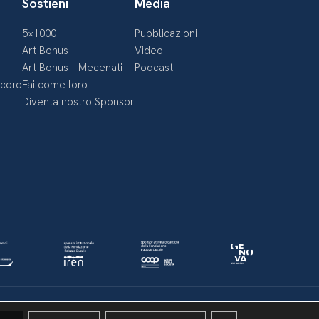
Sostieni
Media
5×1000
Pubblicazioni
Art Bonus
Video
Art Bonus – Mecenati
Podcast
ecoro
Fai come loro
Diventa nostro Sponsor
Politica della privacy & Cookies
Policy social media