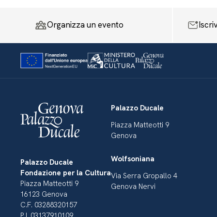
Organizza un evento
Iscri
Palazzo Ducale
Piazza Matteotti 9
Genova
Wolfsoniana
Palazzo Ducale
Fondazione per la Cultura
Via Serra Gropallo 4
Piazza Matteotti 9
Genova Nervi
16123 Genova
C.F. 03288320157
P.I. 03137910109