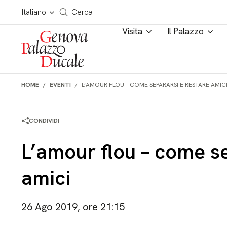
Salta al contenuto
Cerca in tutto il sito
Italiano
Cerca
Visita
Il Palazzo
HOME
EVENTI
L’AMOUR FLOU – COME SEPARARSI E RESTARE AMIC
CONDIVIDI
L’amour flou – come se
amici
26 Ago 2019, ore 21:15