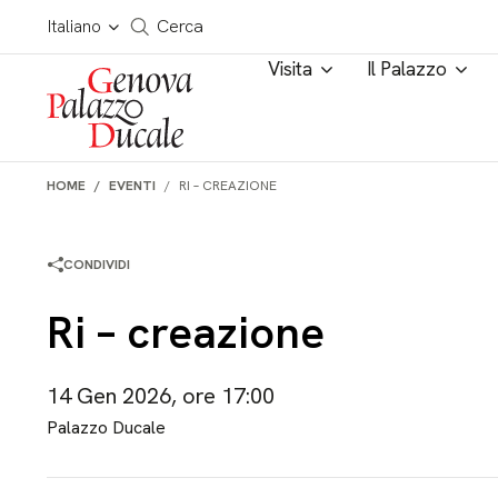
Salta al contenuto
Cerca in tutto il sito
Italiano
Cerca
Visita
Il Palazzo
HOME
EVENTI
RI – CREAZIONE
CONDIVIDI
Ri – creazione
14 Gen 2026, ore 17:00
Palazzo Ducale