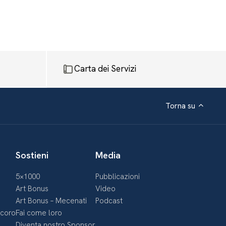
Carta dei Servizi
Torna su
Sostieni
Media
5×1000
Pubblicazioni
Art Bonus
Video
Art Bonus – Mecenati
Podcast
ecoro
Fai come loro
Diventa nostro Sponsor