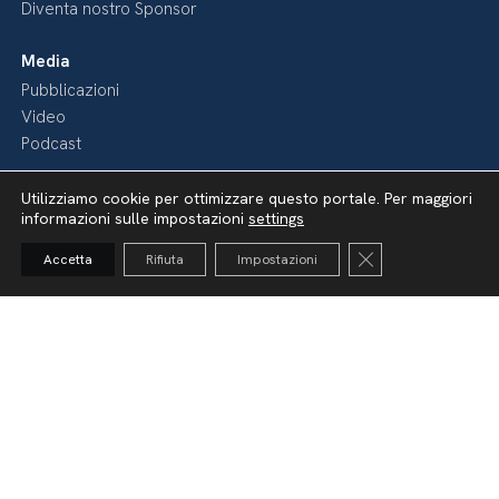
Diventa nostro Sponsor
Media
Pubblicazioni
Video
Podcast
Utilizziamo cookie per ottimizzare questo portale. Per maggiori
informazioni sulle impostazioni
settings
Close GDPR Cooki
Accetta
Rifiuta
Impostazioni
Dichiarazione di accessibilità
Amministrazione Trasparente
Lavora con noi
Whistleblowing
Informativa videosorveglianza