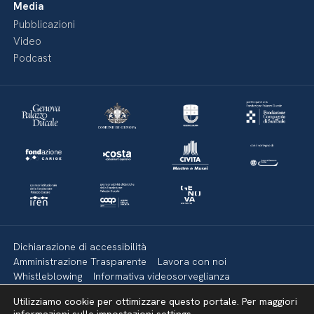
Media
Pubblicazioni
Video
Podcast
Dichiarazione di accessibilità
Amministrazione Trasparente
Lavora con noi
Whistleblowing
Informativa videosorveglianza
Politica della privacy & Cookies
Policy social media
Utilizziamo cookie per ottimizzare questo portale. Per maggiori
Mappa del sito