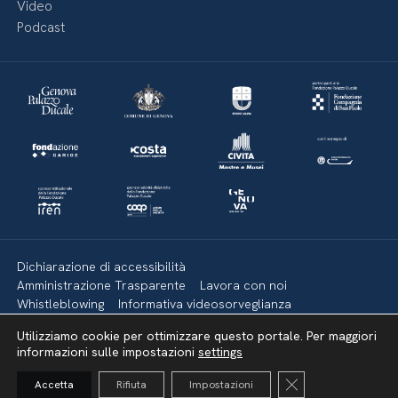
Video
Podcast
Dichiarazione di accessibilità
Amministrazione Trasparente
Lavora con noi
Whistleblowing
Informativa videosorveglianza
Politica della privacy & Cookies
Policy social media
Utilizziamo cookie per ottimizzare questo portale. Per maggiori
Mappa del sito
informazioni sulle impostazioni
settings
Close GDPR Cooki
Accetta
Rifiuta
Impostazioni
Torna su