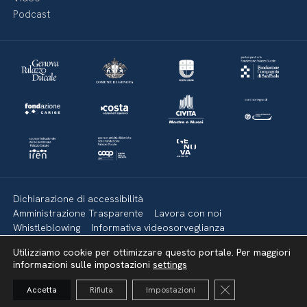
Podcast
Dichiarazione di accessibilità
Amministrazione Trasparente
Lavora con noi
Whistleblowing
Informativa videosorveglianza
Politica della privacy & Cookies
Policy social media
Utilizziamo cookie per ottimizzare questo portale. Per maggiori
Mappa del sito
informazioni sulle impostazioni
settings
Close GDPR Cooki
Accetta
Rifiuta
Impostazioni
Torna su