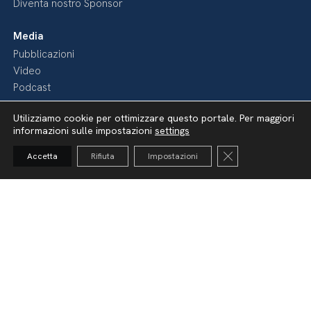
Diventa nostro Sponsor
Media
Pubblicazioni
Video
Podcast
Utilizziamo cookie per ottimizzare questo portale. Per maggiori
informazioni sulle impostazioni
settings
Close GDPR Cooki
Accetta
Rifiuta
Impostazioni
Dichiarazione di accessibilità
Amministrazione Trasparente
Lavora con noi
Whistleblowing
Informativa videosorveglianza