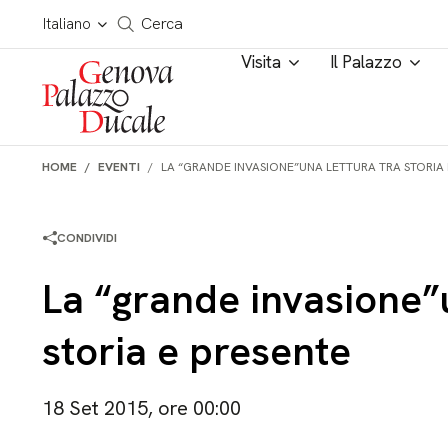
Salta al contenuto
Cerca in tutto il sito
Italiano
Cerca
Visita
Il Palazzo
HOME
EVENTI
LA “GRANDE INVASIONE”UNA LETTURA TRA STORIA 
CONDIVIDI
La “grande invasione”u
storia e presente
18 Set 2015, ore 00:00