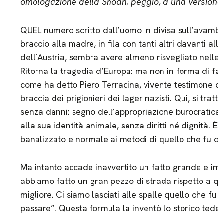
omologazione della Shoah, peggio, a una version
QUEL numero scritto dall’uomo in divisa sull’ava
braccio alla madre, in fila con tanti altri davanti al
dell’Austria, sembra avere almeno risvegliato nell
Ritorna la tragedia d’Europa: ma non in forma di far
come ha detto Piero Terracina, vivente testimone di
braccia dei prigionieri dei lager nazisti. Qui, si tra
senza danni: segno dell’appropriazione burocratic
alla sua identità animale, senza diritti né dignità. 
banalizzato e normale ai metodi di quello che fu de
Ma intanto accade inavvertito un fatto grande e imp
abbiamo fatto un gran pezzo di strada rispetto a qu
migliore. Ci siamo lasciati alle spalle quello che f
passare”. Questa formula la inventò lo storico ted