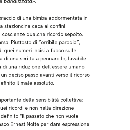
e banalizzata
»
.
mbraccio di una bimba addormentata in
la stazioncina ceca ai confini
e coscienze qualche ricordo sepolto.
sa. Piuttosto di “orribile parodia”,
 quei numeri incisi a fuoco sulle
tta di una scritta a pennarello, lavabile
a di una riduzione dell’essere umano
È un deciso passo avanti verso il ricorso
finito il male assoluto.
ortante della sensibilità collettiva:
ei ricordi e non nella direzione
u definito “il passato che non vuole
esco Ernest Nolte per dare espressione