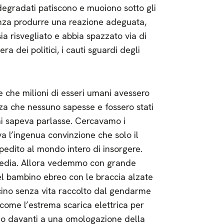
egradati patiscono e muoiono sotto gli
enza produrre una reazione adeguata,
ia risvegliato e abbia spazzato via di
ra dei politici, i cauti sguardi degli
 che milioni di esseri umani avessero
nza che nessuno sapesse e fossero stati
chi sapeva parlasse. Cercavamo i
eva l’ingenua convinzione che solo il
pedito al mondo intero di insorgere.
 media. Allora vedemmo con grande
 bambino ebreo con le braccia alzate
picino senza vita raccolto dal gendarme
o come l’estrema scarica elettrica per
iamo davanti a una omologazione della