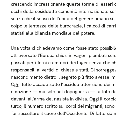
crescendo impressionante queste torme di esseri d
occhi della cosiddetta comunità internazionale s
senza che il senso dell’unità del genere umano si s
colpo le lentezze delle burocrazie, i calcoli di carrie
statisti alla bilancia mondiale del potere.
Una volta ci chiedevamo come fosse stato possibile
attraversato l’Europa chiusi in vagoni piombati se
passati per i forni crematori dei lager senza che 
responsabili ai vertici di chiese e stati. Ci sorregg
nascondimento dietro il segreto più fitto avesse im
Oggi tutto accade sotto l’assidua attenzione dei
emozione — ma solo nel dopoguerra — la foto del
davanti all’arma del nazista in divisa. Oggi il cor
turco, il numero scritto sui corpi dei migranti, son
far sussultare il cuore dell’Occidente. Di fatto s