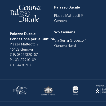
Palazzo Ducale
Piazza Matteotti 9
Genova
Wolfsoniana
Palazzo Ducale
Fondazione per la Cultura
Via Serra Gropallo 4
Piazza Matteotti 9
Genova Nervi
16123 Genova
C.F. 03288320157
P.I. 03137910109
C.D. A4707H7