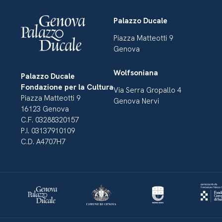
Palazzo Ducale
Piazza Matteotti 9
Genova
Wolfsoniana
Palazzo Ducale
Fondazione per la Cultura
Via Serra Gropallo 4
Piazza Matteotti 9
Genova Nervi
16123 Genova
C.F. 03288320157
P.I. 03137910109
C.D. A4707H7