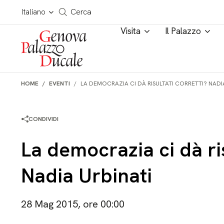
Salta al contenuto
Cerca in tutto il sito
Italiano
Cerca
Visita
Il Palazzo
HOME
EVENTI
LA DEMOCRAZIA CI DÀ RISULTATI CORRETTI? NADI
CONDIVIDI
La democrazia ci dà ris
Nadia Urbinati
28 Mag 2015, ore 00:00