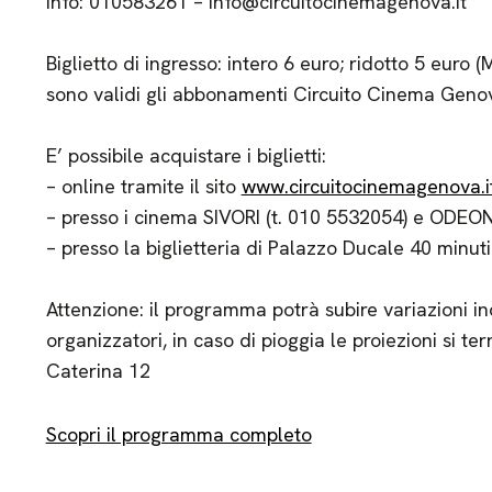
Info: 010583261 – info@circuitocinemagenova.it
Biglietto di ingresso: intero 6 euro; ridotto 5 eur
sono validi gli abbonamenti Circuito Cinema Geno
E’ possibile acquistare i biglietti:
– online tramite il sito
www.circuitocinemagenova.i
– presso i cinema SIVORI (t. 010 5532054) e ODEON 
– presso la biglietteria di Palazzo Ducale 40 minuti
Attenzione: il programma potrà subire variazioni in
organizzatori, in caso di pioggia le proiezioni si te
Caterina 12
Scopri il programma completo