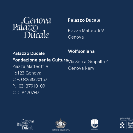
Palazzo Ducale
Piazza Matteotti 9
Genova
Wolfsoniana
Palazzo Ducale
Fondazione per la Cultura
Via Serra Gropallo 4
Piazza Matteotti 9
Genova Nervi
16123 Genova
C.F. 03288320157
P.I. 03137910109
C.D. A4707H7