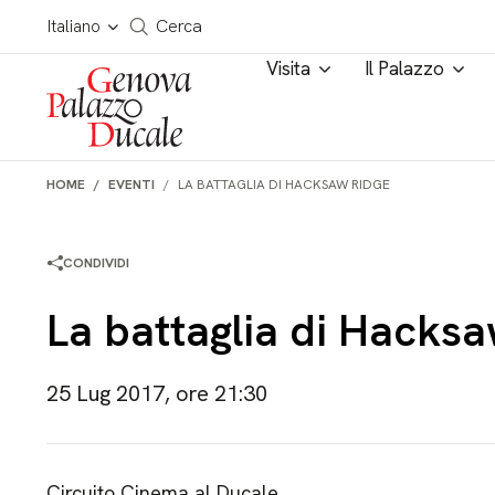
Salta al contenuto
Cerca in tutto il sito
Italiano
Cerca
Visita
Il Palazzo
HOME
EVENTI
LA BATTAGLIA DI HACKSAW RIDGE
CONDIVIDI
La battaglia di Hacks
25 Lug 2017, ore 21:30
Circuito Cinema al Ducale