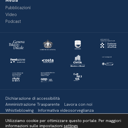
Media
Pubblicazioni
Video
Podcast
Dichiarazione di accessibilità
Amministrazione Trasparente
Lavora con noi
Whistleblowing
Informativa videosorveglianza
Politica della privacy & Cookies
Policy social media
Utilizziamo cookie per ottimizzare questo portale. Per maggiori
Mappa del sito
informazioni sulle impostazioni
settings