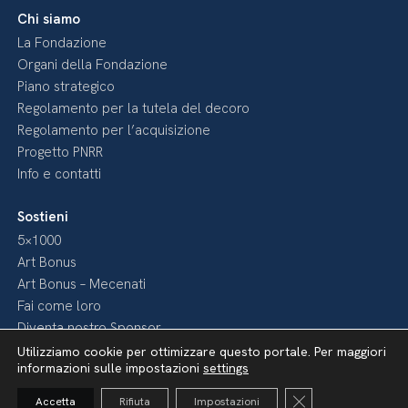
Chi siamo
La Fondazione
Organi della Fondazione
Piano strategico
Regolamento per la tutela del decoro
Regolamento per l’acquisizione
Progetto PNRR
Info e contatti
Sostieni
5×1000
Art Bonus
Art Bonus – Mecenati
Fai come loro
Diventa nostro Sponsor
Utilizziamo cookie per ottimizzare questo portale. Per maggiori
informazioni sulle impostazioni
settings
Media
Pubblicazioni
Close GDPR Cooki
Accetta
Rifiuta
Impostazioni