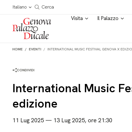
Salta al contenuto
Cerca in tutto il sito
Italiano
Cerca
Visita
Il Palazzo
HOME
EVENTI
INTERNATIONAL MUSIC FESTIVAL GENOVA X EDIZI
CONDIVIDI
International Music F
edizione
11 Lug 2025 — 13 Lug 2025, ore 21:30