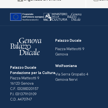
Palazzo Ducale
Piazza Matteotti 9
Genova
Wolfsoniana
Palazzo Ducale
Fondazione per la Cultura
Via Serra Gropallo 4
Piazza Matteotti 9
Genova Nervi
16123 Genova
C.F. 03288320157
P.I. 03137910109
C.D. A4707H7