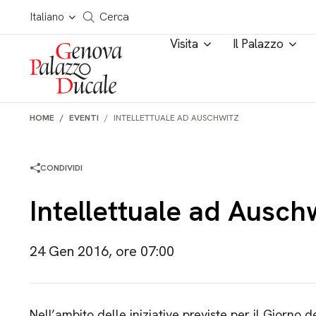
Salta al contenuto
Cerca in tutto il sito
Italiano
Cerca
Visita
Il Palazzo
HOME
EVENTI
INTELLETTUALE AD AUSCHWITZ
CONDIVIDI
Intellettuale ad Ausch
24 Gen 2016, ore 07:00
Nell’ambito delle iniziative previste per il Giorno 