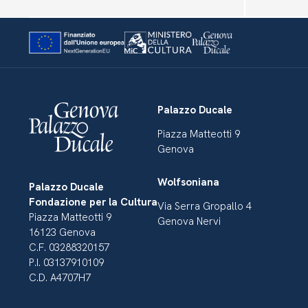
Palazzo Ducale
Piazza Matteotti 9
Genova
Wolfsoniana
Palazzo Ducale
Fondazione per la Cultura
Via Serra Gropallo 4
Piazza Matteotti 9
Genova Nervi
16123 Genova
C.F. 03288320157
P.I. 03137910109
C.D. A4707H7