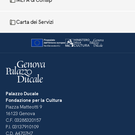
MEPA di Consip
Carta dei Servizi
Palazzo Ducale
Fondazione per la Cultura
Piazza Matteotti 9
16123 Genova
C.F. 03288320157
P.I. 03137910109
C.D. A4707H7