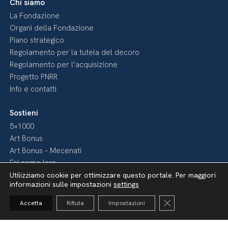
Chi siamo
La Fondazione
Organi della Fondazione
Piano strategico
Regolamento per la tutela del decoro
Regolamento per l’acquisizione
Progetto PNRR
Info e contatti
Sostieni
5×1000
Art Bonus
Art Bonus – Mecenati
Fai come loro
Diventa nostro Sponsor
Utilizziamo cookie per ottimizzare questo portale. Per maggiori
informazioni sulle impostazioni
settings
Media
Close GDPR Cooki
Accetta
Rifiuta
Impostazioni
Pubblicazioni
Video