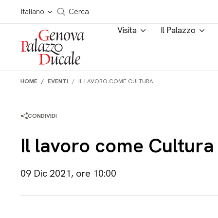
Salta al contenuto
Cerca in tutto il sito
Italiano
Cerca
Visita
Il Palazzo
HOME
EVENTI
IL LAVORO COME CULTURA
CONDIVIDI
Il lavoro come Cultura
09 Dic 2021, ore 10:00