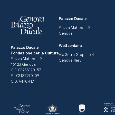
Palazzo Ducale
Piazza Matteotti 9
Genova
Wolfsoniana
Palazzo Ducale
Fondazione per la Cultura
Via Serra Gropallo 4
Piazza Matteotti 9
Genova Nervi
16123 Genova
C.F. 03288320157
P.I. 03137910109
C.D. A4707H7