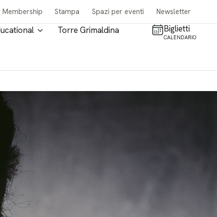
Membership
Stampa
Spazi per eventi
Newsletter
Biglietti
ucational
Torre Grimaldina
CALENDARIO