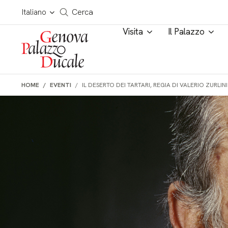
Salta al contenuto
Cerca in tutto il sito
Italiano
Cerca
Visita
Il Palazzo
HOME
EVENTI
IL DESERTO DEI TARTARI, REGIA DI VALERIO ZURLINI