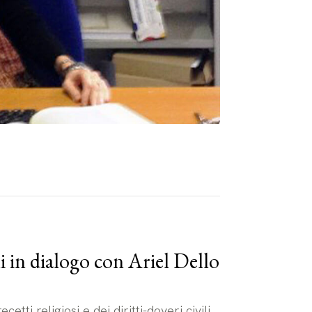
 in dialogo con Ariel Dello
etti religiosi e dei diritti-doveri civili