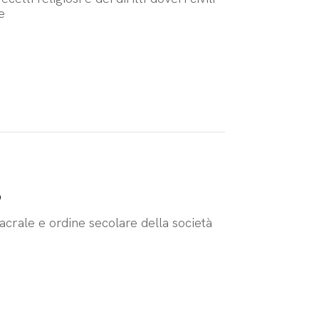
e
o
crale e ordine secolare della società