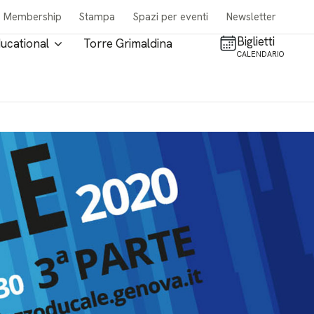
Membership
Stampa
Spazi per eventi
Newsletter
Biglietti
ucational
Torre Grimaldina
CALENDARIO