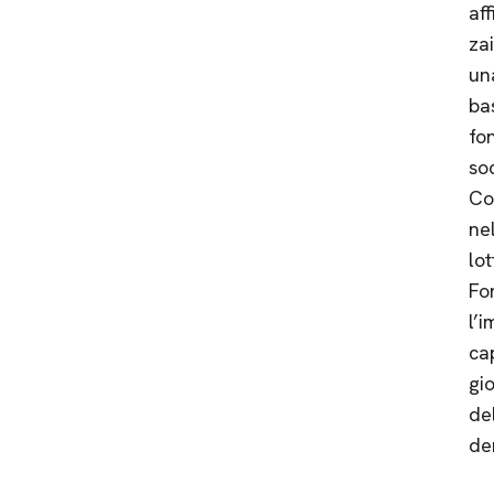
aff
za
una
bas
fon
soc
Con
ne
lot
Fo
l’i
cap
gi
de
de