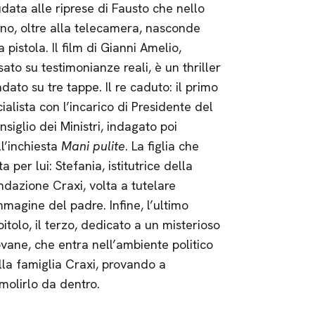
idata alle riprese di Fausto che nello
ino, oltre alla telecamera, nasconde
 pistola. Il film di Gianni Amelio,
ato su testimonianze reali, è un thriller
dato su tre tappe. Il re caduto: il primo
ialista con l’incarico di Presidente del
siglio dei Ministri, indagato poi
ll’inchiesta
Mani pulite
. La figlia che
ta per lui: Stefania, istitutrice della
ndazione Craxi, volta a tutelare
mmagine del padre. Infine, l’ultimo
itolo, il terzo, dedicato a un misterioso
ovane, che entra nell’ambiente politico
lla famiglia Craxi, provando a
molirlo da dentro.