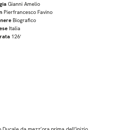
gia
Gianni Amelio
n
Pierfrancesco Favino
nere
Biografico
ese
Italia
rata
126′
zo Ducale da mezz’ora prima dell’inizio