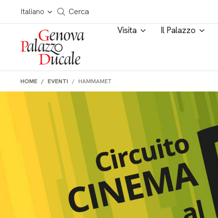
Salta al contenuto
Cerca in tutto il sito
Italiano
Cerca
Visita
Il Palazzo
HOME
EVENTI
HAMMAMET