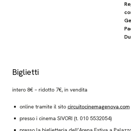
Re
co
Ge
Pa
Du
Biglietti
intero 8€ – ridotto 7€, in vendita
online tramite il sito
circuitocinemagenova.com
presso i cinema SIVORI (t. 010 5532054)
presso la biglietteria dell’Arena Estiva a Palaz