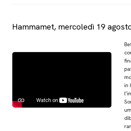
Hammamet, mercoledì 19 agosto
Bet
co
fi
pa
mo
in 
l’i
So
um
dib
ra