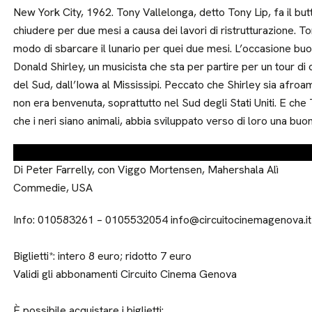
New York City, 1962. Tony Vallelonga, detto Tony Lip, fa il bu
chiudere per due mesi a causa dei lavori di ristrutturazione. To
modo di sbarcare il lunario per quei due mesi. L’occasione buo
Donald Shirley, un musicista che sta per partire per un tour di co
del Sud, dall’Iowa al Mississipi. Peccato che Shirley sia afroam
non era benvenuta, soprattutto nel Sud degli Stati Uniti. E che
che i neri siano animali, abbia sviluppato verso di loro una bu
Di Peter Farrelly, con Viggo Mortensen, Mahershala Alì
Commedie, USA
Info: 010583261 – 0105532054 info@circuitocinemagenova.it
Biglietti*: intero 8 euro; ridotto 7 euro
Validi gli abbonamenti Circuito Cinema Genova
È possibile acquistare i biglietti: