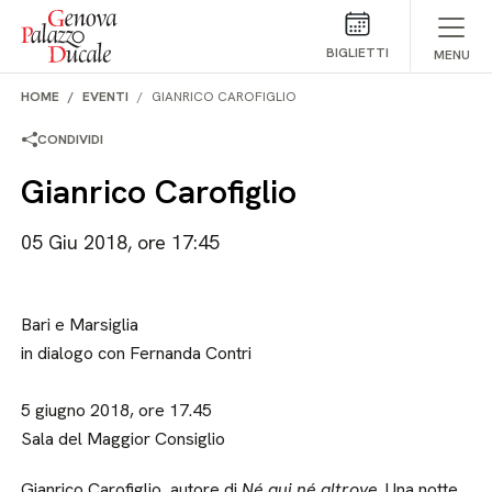
Salta al contenuto
BIGLIETTI
MENU
HOME
EVENTI
GIANRICO CAROFIGLIO
CONDIVIDI
Gianrico Carofiglio
05 Giu 2018, ore 17:45
Bari e Marsiglia
in dialogo con Fernanda Contri
5 giugno 2018, ore 17.45
Sala del Maggior Consiglio
Gianrico Carofiglio, autore di
Né qui né altrove
. Una notte