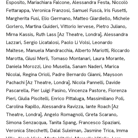
Esposito, Mariachiara Falcone, Alessandra Festa, Niccolò
Fettarappa, Veronica Franzosi, Samuel Fuscà, Iris Fusetti,
Margherita Fusi, Elio Germano, Matteo Giardiello, Michele
Gorlero, Martina Guideri, Vittorio Iervese, Pietro Juliano,
Mirna Kassis, Ruth Lass [Az Theatre, Londra], Alessandra
Lazzari, Sergio Licatalosi, Paolo Li Volsi, Leonardo
Maltese, Manuela Mandracchia, Alberto Mariotti, Riccardo
Marotta, Giusi Merli, Tomaso Montanari, Laura Morante,
Daniela Morozzi, Lino Musella, Sanam Naderi, Marica
Nicolai, Regina Orioli, Padre Bernardo Gianni, Maysoon
Pachachi [Az Theatre, Londra], Nicola Pannelli, Davide
Pascarella, Pier Luigi Pasino, Vincenza Pastore, Fiorenza
Pieri, Giulia Piscitelli, Enrico Pittaluga, Massimiliano Poli,
Carolina Rapillo, Alessandra Ravizza, Iante Roach [Az
Theatre, Londra], Angelo Romagnoli, Greta Scarano,
Simona Senzacqua, Tanita Spang, Francesco Spaziani,
Veronica Stecchetti, Dalal Suleiman, Jasmine Trica, Imma