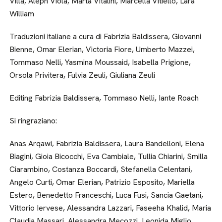
Villa, Aleph Viola, Marta Vitalini, Marcella Vitiello, Lara
William
Traduzioni italiane a cura di Fabrizia Baldissera, Giovanni
Bienne, Omar Elerian, Victoria Fiore, Umberto Mazzei,
Tommaso Nelli, Yasmina Moussaid, Isabella Prigione,
Orsola Privitera, Fulvia Zeuli, Giuliana Zeuli
Editing Fabrizia Baldissera, Tommaso Nelli, Iante Roach
Si ringraziano:
Anas Arqawi, Fabrizia Baldissera, Laura Bandelloni, Elena
Biagini, Gioia Bicocchi, Eva Cambiale, Tullia Chiarini, Smilla
Ciarambino, Costanza Boccardi, Stefanella Celentani,
Angelo Curti, Omar Elerian, Patrizio Esposito, Mariella
Estero, Benedetto Franceschi, Luca Fusi, Sancia Gaetani,
Vittorio Iervese, Alessandra Lazzari, Faseeha Khalid, Maria
Claudia Massari, Alessandra Mecozzi, Leonida Miglio,