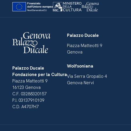
Palazzo Ducale
Piazza Matteotti 9
Genova
Wolfsoniana
Palazzo Ducale
Fondazione per la Cultura
Via Serra Gropallo 4
Piazza Matteotti 9
Genova Nervi
16123 Genova
C.F. 03288320157
P.I. 03137910109
C.D. A4707H7