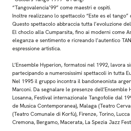
“Tangovalencia’99” come maestri e ospiti.
Inoltre realizzano lo spettacolo “Este es el tango” c
Questo spettacolo abbraccia tutta l’evoluzione del 
El choclo alla Cumparsita, fino ai moderni come As
eleganza e sentimento e ricreando l’autentico 
espressione artistica.
L’Ensemble Hyperion, formatosi nel 1992, lavora sin 
partecipando a numerosissimi spettacoli in tutta E
Nel 1995 il gruppo incontra il bandoneonista argent
Marconi. Da segnalare le presenze dell’Ensemble H
Losanna, Festival internazionale Tangofolie dal 19
de Musica Contemporanea), Malaga (Teatro Cervan
(Teatro Comunale di Korfù), Firenze, Torino, Lucca
Cremona, Bergamo, Macerata, La Spezia Jazz Festi