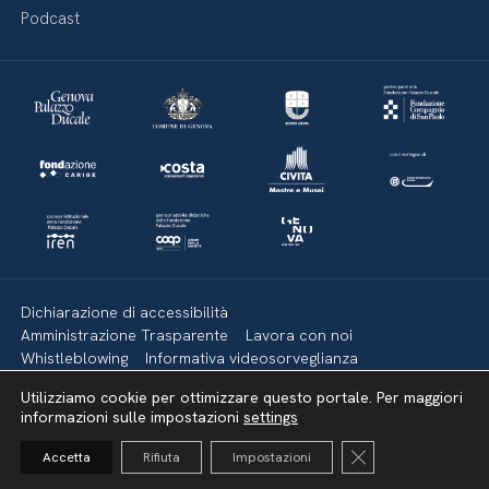
Podcast
Dichiarazione di accessibilità
Amministrazione Trasparente
Lavora con noi
Whistleblowing
Informativa videosorveglianza
Politica della privacy & Cookies
Policy social media
Utilizziamo cookie per ottimizzare questo portale. Per maggiori
Mappa del sito
informazioni sulle impostazioni
settings
Close GDPR Cooki
Accetta
Rifiuta
Impostazioni
Torna su