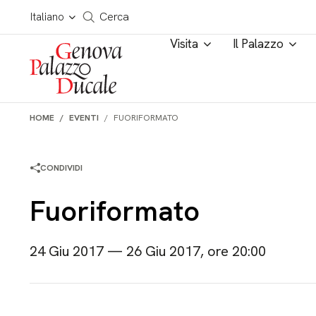
Salta al contenuto
Cerca in tutto il sito
Italiano
Cerca
Visita
Il Palazzo
HOME
EVENTI
FUORIFORMATO
CONDIVIDI
Fuoriformato
24 Giu 2017 — 26 Giu 2017, ore 20:00