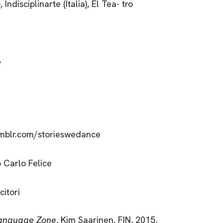
ndisciplinarte (Italia), El Tea- tro
e
tumblr.com/storieswedance
 Carlo Felice
citori
anguage Zone
, Kim Saarinen, FIN, 2015,