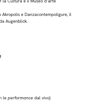
la Cultura e il Museo d’arte
ro Akropolis e Danzacontempoligure, il
da Augenblick.
e
n le
performance
dal vivo)