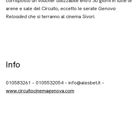
corrisposto un voucher utilizzabile entro 30 giorni in tutte le
arene e sale del Circuito, eccetto le serate
Genova
Reloaded
che si terranno al cinema Sivori.
Info
010583261 – 0105532054 – info@alesbet.it –
www.circuitocinemagenova.com