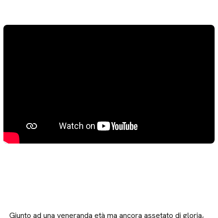
Giunto ad una veneranda età ma ancora assetato di gloria,