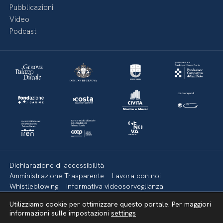
Pubblicazioni
Video
Podcast
Dichiarazione di accessibilità
Amministrazione Trasparente
Lavora con noi
Whistleblowing
Informativa videosorveglianza
Politica della privacy & Cookies
Policy social media
Utilizziamo cookie per ottimizzare questo portale. Per maggiori
Mappa del sito
informazioni sulle impostazioni
settings