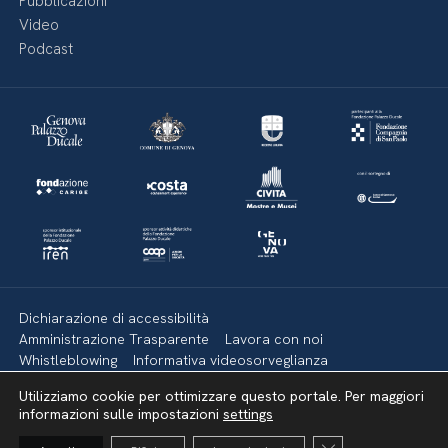
Pubblicazioni
Video
Podcast
Dichiarazione di accessibilità
Amministrazione Trasparente
Lavora con noi
Whistleblowing
Informativa videosorveglianza
Politica della privacy & Cookies
Policy social media
Utilizziamo cookie per ottimizzare questo portale. Per maggiori
Mappa del sito
informazioni sulle impostazioni
settings
Close GDPR Cooki