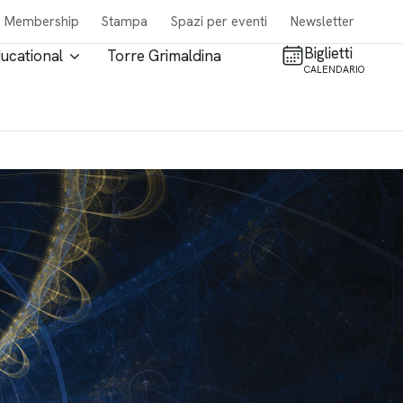
Membership
Stampa
Spazi per eventi
Newsletter
Biglietti
ucational
Torre Grimaldina
CALENDARIO