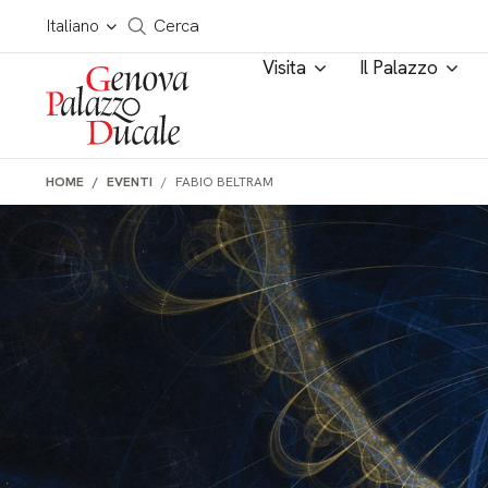
Salta al contenuto
Cerca in tutto il sito
Italiano
Cerca
Visita
Il Palazzo
HOME
EVENTI
FABIO BELTRAM