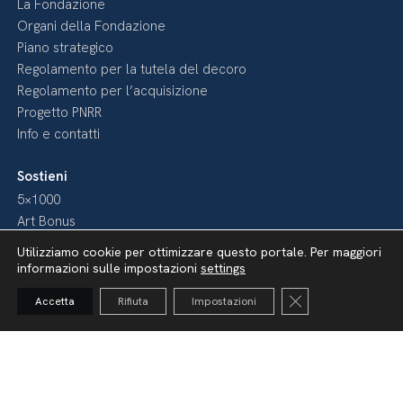
La Fondazione
Organi della Fondazione
Piano strategico
Regolamento per la tutela del decoro
Regolamento per l’acquisizione
Progetto PNRR
Info e contatti
Sostieni
5×1000
Art Bonus
Art Bonus – Mecenati
Utilizziamo cookie per ottimizzare questo portale. Per maggiori
Fai come loro
informazioni sulle impostazioni
settings
Diventa nostro Sponsor
Close GDPR Cooki
Accetta
Rifiuta
Impostazioni
Media
Pubblicazioni
Video
Podcast