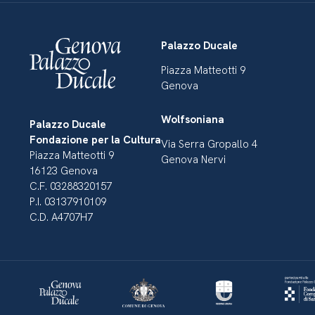
Palazzo Ducale
Piazza Matteotti 9
Genova
Wolfsoniana
Palazzo Ducale
Fondazione per la Cultura
Via Serra Gropallo 4
Piazza Matteotti 9
Genova Nervi
16123 Genova
C.F. 03288320157
P.I. 03137910109
C.D. A4707H7