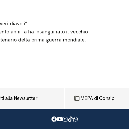
veri diavoli”
nto anni fa ha insanguinato il vecchio
entenario della prima guerra mondiale.
viti alla Newsletter
MEPA di Consip
Facebook
Youtube
Instagram
TikTok
WhatsApp