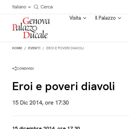
Salta al contenuto
Cerca in tutto il sito
Italiano
Cerca
Visita
Il Palazzo
HOME
EVENTI
EROI E POVERI DIAVOLI
CONDIVIDI
Eroi e poveri diavoli
15 Dic 2014, ore 17:30
15 dicembre 2014, ore 17.30